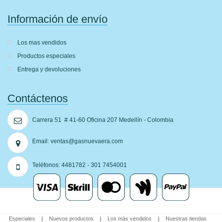
Información de envío
Los mas vendidos
Productos especiales
Entrega y devoluciones
Contáctenos
Carrera 51 # 41­-60 Oficina 207 Medellín - Colombia
Email:
ventas@gasnuevaera.com
Teléfonos:
4481782 - 301 7454001
Especiales
Nuevos productos
Los más vendidos
Nuestras tiendas